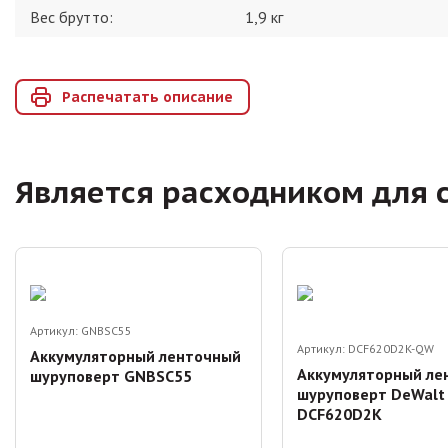
Вес брутто:
1,9
кг
Распечатать описание
Является расходником для 
Артикул:
GNBSC55
Артикул:
DCF620D2K-QW
Аккумуляторный ленточный
Аккумуляторный ле
шуруповерт GNBSC55
шуруповерт DeWalt
DCF620D2K