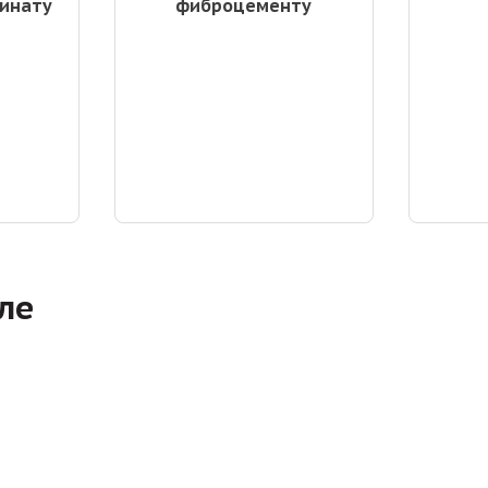
инату
фиброцементу
ле