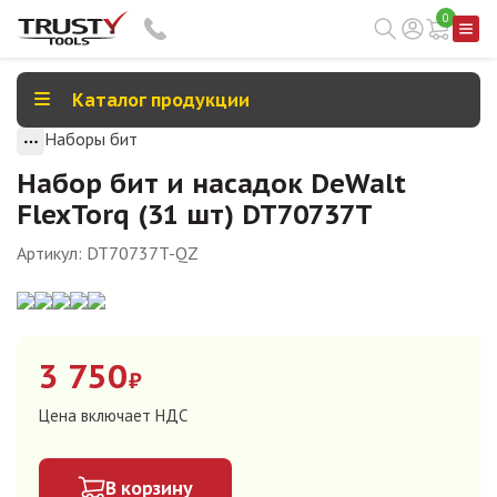
0
Каталог продукции
Наборы бит
Набор бит и насадок DeWalt
FlexTorq (31 шт) DT70737T
Артикул:
DT70737T-QZ
3 750
₽
Цена включает НДС
В корзину