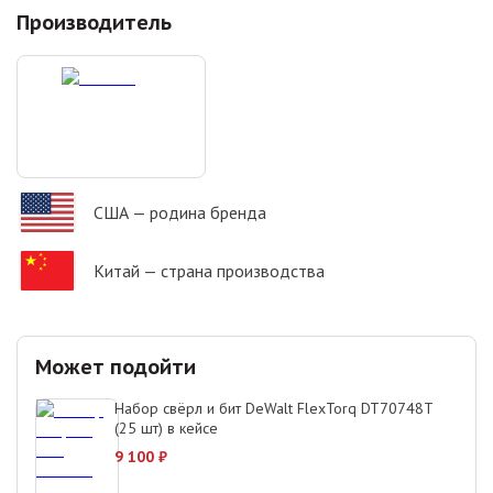
Производитель
США
— родина бренда
Китай
— страна производства
Может подойти
Набор свёрл и бит DeWalt FlexTorq DT70748T
(25 шт) в кейсе
9 100
₽