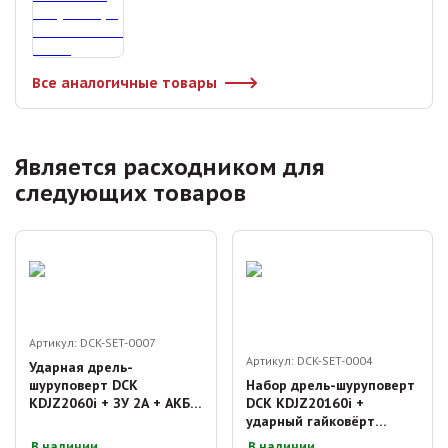
Все аналогичные товары
Является расходником для
следующих товаров
Артикул:
DCK-SET-0007
Артикул:
DCK-SET-0004
Ударная дрель-
шуруповерт DCK
Набор дрель-шуруповерт
KDJZ2060i + ЗУ 2А + АКБ
DCK KDJZ20160i +
18V 4.0 Ач х 1
ударный гайковёрт
KDPB358 с АКБ и ЗУ
В наличии
В наличии