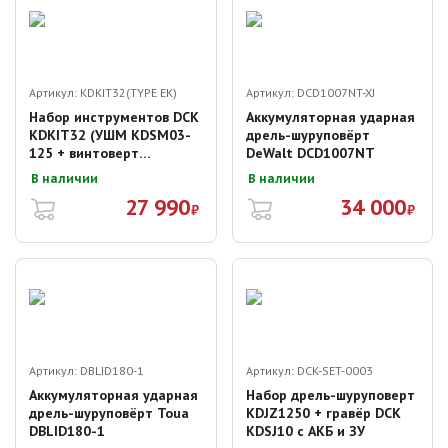
Артикул:
KDKIT32(TYPE EK)
Артикул:
DCD1007NT-XJ
Набор инструментов DCK
Аккумуляторная ударная
KDKIT32 (УШМ KDSM03-
дрель-шуруповёрт
125 + винтоверт
DeWalt DCD1007NT
KDPL208)
В наличии
В наличии
27 990
34 000
₽
₽
Артикул:
DBLID180-1
Артикул:
DCK-SET-0003
Аккумуляторная ударная
Набор дрель-шуруповерт
дрель-шуруповёрт Toua
KDJZ1250 + гравёр DCK
DBLID180-1
KDSJ10 с АКБ и ЗУ