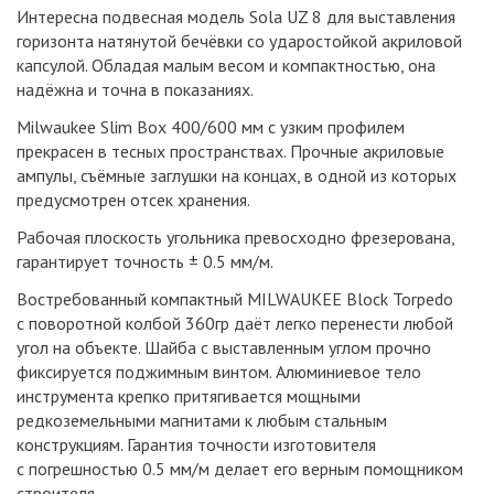
Интересна подвесная модель Sola UZ 8 для выставления
горизонта натянутой бечёвки со ударостойкой акриловой
капсулой. Обладая малым весом и компактностью, она
надёжна и точна в показаниях.
Milwaukee Slim Box 400/600 мм с узким профилем
прекрасен в тесных пространствах. Прочные акриловые
ампулы, съёмные заглушки на концах, в одной из которых
предусмотрен отсек хранения.
Рабочая плоскость угольника превосходно фрезерована,
гарантирует точность ± 0.5 мм/м.
Востребованный компактный MILWAUKEE Block Torpedo
с поворотной колбой 360гр даёт легко перенести любой
угол на объекте. Шайба с выставленным углом прочно
фиксируется поджимным винтом. Алюминиевое тело
инструмента крепко притягивается мощными
редкоземельными магнитами к любым стальным
конструкциям. Гарантия точности изготовителя
с погрешностью 0.5 мм/м делает его верным помощником
строителя.