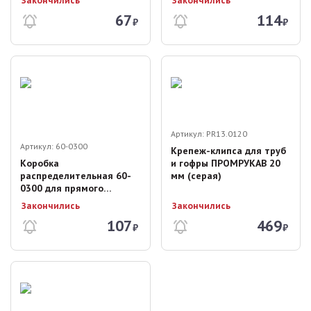
Закончились
Закончились
67
114
₽
₽
Артикул:
PR13.0120
Артикул:
60-0300
Крепеж-клипса для труб
Коробка
и гофры ПРОМРУКАВ 20
распределительная 60-
мм (серая)
0300 для прямого
монтажа 100х100х50 мм
Закончились
Закончились
107
469
₽
₽