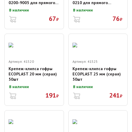
0200-9005 для прямого
0210 для прямого
монтажа 70х70х40 мм
монтажа 80х80х40 мм
В наличии
В наличии
67
76
₽
₽
Артикул:
41520
Артикул:
41525
Крепеж-клипса гофры
Крепеж-клипса гофры
ECOPLAST 20 мм (серая)
ECOPLAST 25 мм (серая)
50шт
50шт
В наличии
В наличии
191
241
₽
₽