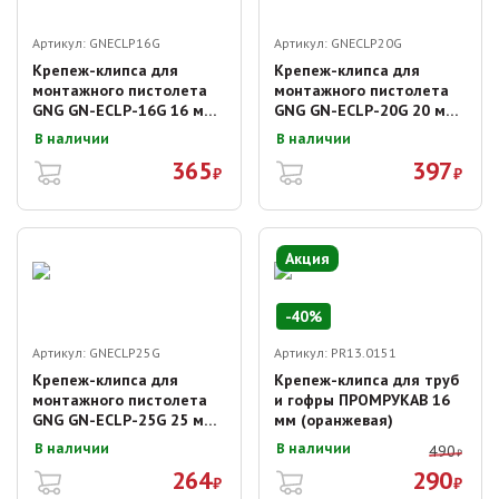
Артикул:
GNECLP16G
Артикул:
GNECLP20G
Крепеж-клипса для
Крепеж-клипса для
монтажного пистолета
монтажного пистолета
GNG GN-ECLP-16G 16 мм
GNG GN-ECLP-20G 20 мм
серая (100 шт.)
серая (100 шт.)
В наличии
В наличии
365
397
₽
₽
Акция
-
40
%
Артикул:
GNECLP25G
Артикул:
PR13.0151
Крепеж-клипса для
Крепеж-клипса для труб
монтажного пистолета
и гофры ПРОМРУКАВ 16
GNG GN-ECLP-25G 25 мм
мм (оранжевая)
серая (50 шт.)
В наличии
В наличии
490
₽
264
290
₽
₽