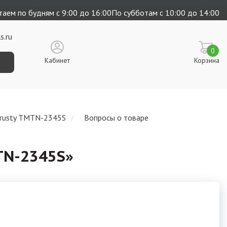
аем по будням с 9:00 до 16:00
По субботам с 10:00 до 14:00
s.ru
0
Кабинет
Корзина
Trusty TMTN-2345S
Вопросы о товаре
TN-2345S
»