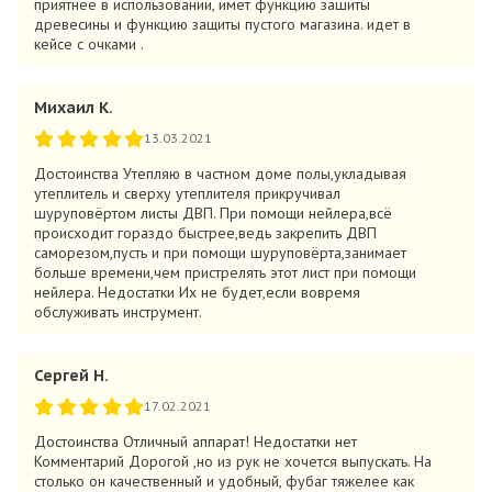
приятнее в использовании, имет функцию зашиты
древесины и функцию защиты пустого магазина. идет в
кейсе с очками .
Михаил К.
13.03.2021
Достоинства Утепляю в частном доме полы,укладывая
утеплитель и сверху утеплителя прикручивал
шуруповёртом листы ДВП. При помощи нейлера,всё
происходит гораздо быстрее,ведь закрепить ДВП
саморезом,пусть и при помощи шуруповёрта,занимает
больше времени,чем пристрелять этот лист при помощи
нейлера. Недостатки Их не будет,если вовремя
обслуживать инструмент.
Сергей Н.
17.02.2021
Достоинства Отличный аппарат! Недостатки нет
Комментарий Дорогой ,но из рук не хочется выпускать. На
столько он качественный и удобный, фубаг тяжелее как