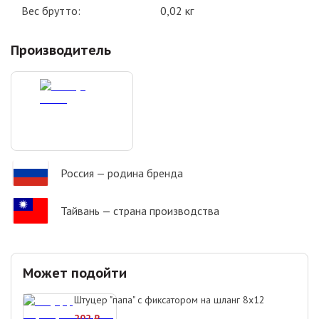
Вес брутто:
0,02
кг
Производитель
Россия
— родина бренда
Тайвань
— страна производства
Может подойти
Штуцер "папа" с фиксатором на шланг 8х12
202
₽