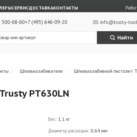
Работ
ЛЕРЫ
СЕРВИС
ДОСТАВКА
КОНТАКТЫ
) 500-68-60
+7 (495) 646-09-20
info@trusty-tool
Найти
леты
Шпилькозабиватели
Шпилькозабивной пистолет T
Trusty PT630LN
Вес
:
1,1 кг
Диаметр расходки
:
0,64 мм