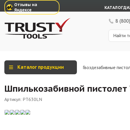
Отзывы на
КАТАЛОГ
ДИ
Яндексе
8 (800
Каталог продукции
Гвоздезабивные писто
Шпилькозабивной пистолет 
Артикул:
PT630LN