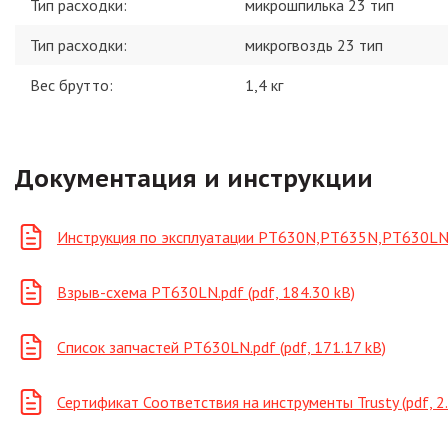
Тип расходки
:
микрошпилька 23 тип
Тип расходки
:
микрогвоздь 23 тип
Вес брутто:
1,4
кг
Документация и инструкции
Инструкция по эксплуатации PT630N,PT635N,PT630LN.pd
Взрыв-схема PT630LN.pdf (pdf, 184.30 kB)
Список запчастей PT630LN.pdf (pdf, 171.17 kB)
Сертификат Соответствия на инструменты Trusty (pdf, 2