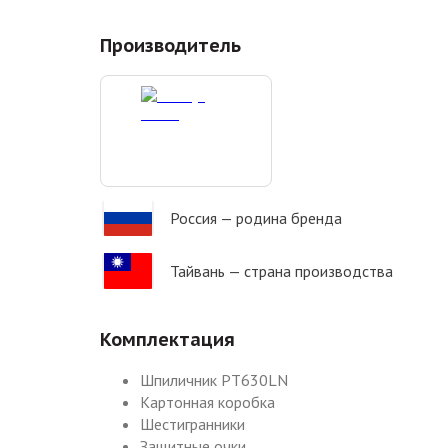
Производитель
Россия
— родина бренда
Тайвань
— страна производства
Комплектация
Шпиличник PT630LN
Картонная коробка
Шестигранники
Защитные очки