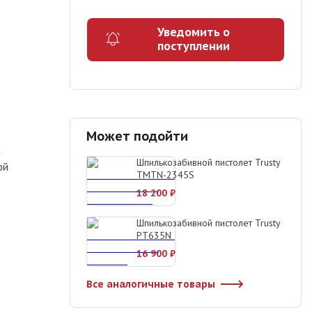
Уведомить о
поступлении
Может подойти
м
Шпилькозабивной пистолет Trusty
ой
TMTN-2345S
18 200
₽
Шпилькозабивной пистолет Trusty
PT635N
16 900
₽
Все аналогичные товары