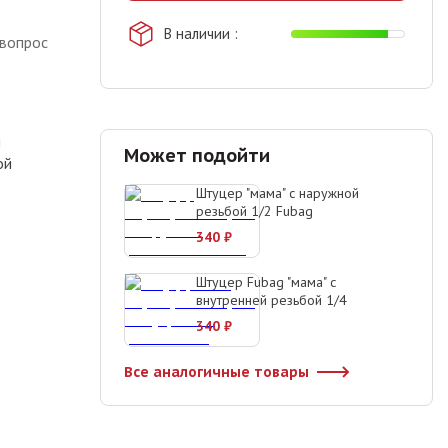
В наличии
 вопрос
м
Может подойти
ой
Штуцер "мама" с наружной
резьбой 1/2 Fubag
340
₽
Штуцер Fubag "мама" с
внутренней резьбой 1/4
340
₽
Все аналогичные товары