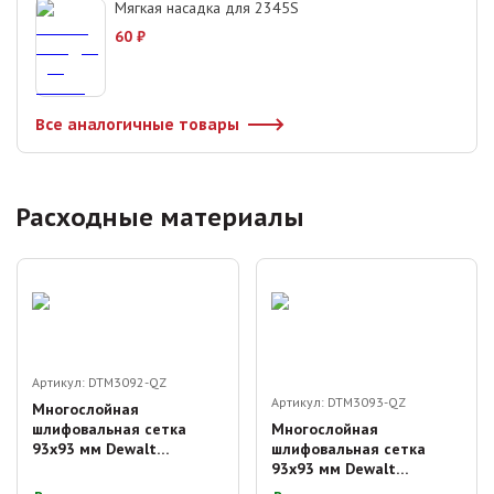
Мягкая насадка для 2345S
60
₽
Все аналогичные товары
Расходные материалы
Артикул:
DTM3092-QZ
Артикул:
DTM3093-QZ
Многослойная
шлифовальная сетка
Многослойная
93x93 мм Dewalt
шлифовальная сетка
DTM3092-QZ 80G (5 шт)
93x93 мм Dewalt
DTM3093-QZ 120G (5 шт)