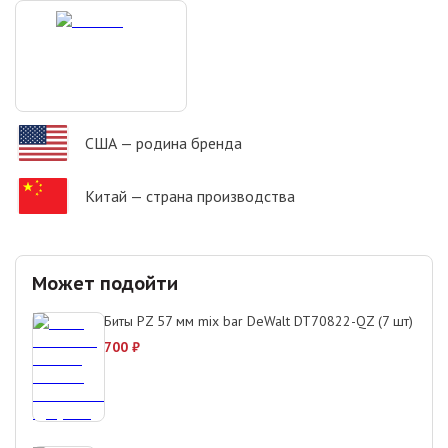
США
— родина бренда
Китай
— страна производства
Может подойти
Биты PZ 57 мм mix bar DeWalt DT70822-QZ (7 шт)
700
₽