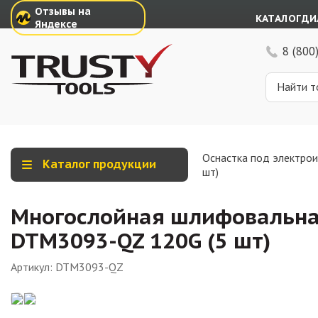
Отзывы на
КАТАЛОГ
ДИ
Яндексе
8 (800
Оснастка под электро
Каталог продукции
шт)
Многослойная шлифовальная
DTM3093-QZ 120G (5 шт)
Артикул:
DTM3093-QZ