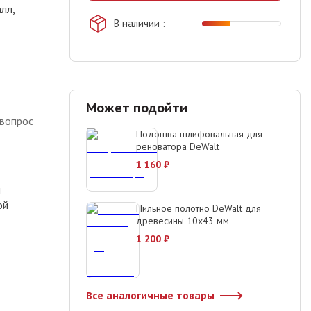
лл,
В наличии
Может подойти
 вопрос
Подошва шлифовальная для
реноватора DeWalt
1 160
₽
м
ой
Пильное полотно DeWalt для
древесины 10х43 мм
1 200
₽
Все аналогичные товары