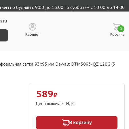
аем по будням с 9:00 до 16:00
По субботам с 10:00 до 14:00
s.ru
0
Кабинет
Корзина
фовальная сетка 93x93 мм Dewalt DTM3093-QZ 120G (5
589
₽
Цена включает НДС
В корзину