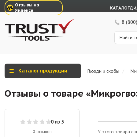
Отзывы на
КАТАЛОГ
ДИ
Яндексе
8 (800
Каталог продукции
Гвозди и скобы
Ми
Отзывы о товаре «
Микрогвоз
0
из 5
У этого товара ещ
0
отзывов