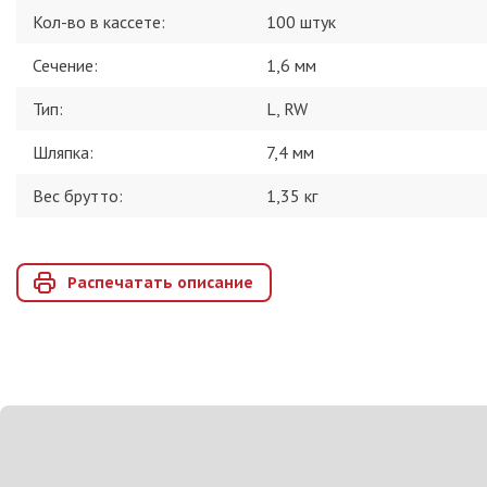
Кол-во в кассете
:
100 штук
Сечение
:
1,6 мм
Тип
:
L, RW
Шляпка
:
7,4 мм
Вес брутто:
1,35
кг
Распечатать описание