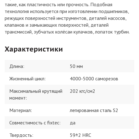
такие, как пластичность или прочность. Подобная
технология используется при изготовлении подшипников,
режущих поверхностей инструментов, деталей насосов,
клапанов и замыкающих поверхностей, деталей
трансмиссий, зубчатых колёсаи кулачков, лопаток турбин.
Характеристики
Длина
:
50 мм
Жизненный цикл
:
4000-5000 саморезов
Максимальный крутящий
202 кгс/см2
момент
:
Материал
:
легированная сталь S2
Совместимость с fixtec
:
да
Твердость
:
59±2 HRC