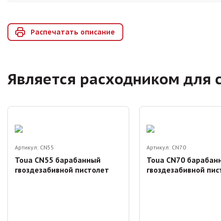
Распечатать описание
Является расходником для 
Артикул:
CN55
Артикул:
CN70
Toua CN55 барабанный
Toua CN70 барабан
гвоздезабивной пистолет
гвоздезабивной пис