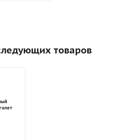
следующих товаров
ный
толет