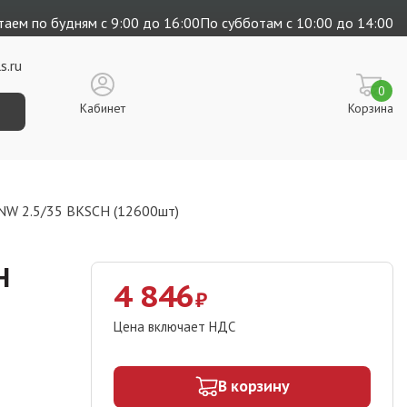
аем по будням с 9:00 до 16:00
По субботам с 10:00 до 14:00
s.ru
0
Кабинет
Корзина
CNW 2.5/35 BKSCH (12600шт)
H
4 846
₽
Цена включает НДС
В корзину