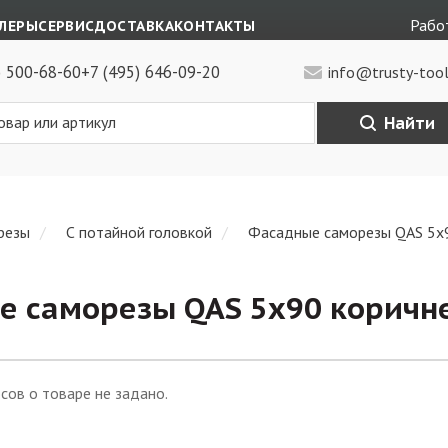
Работ
ЛЕРЫ
СЕРВИС
ДОСТАВКА
КОНТАКТЫ
) 500-68-60
+7 (495) 646-09-20
info@trusty-tool
Найти
резы
С потайной головкой
Фасадные саморезы QAS 5х9
 саморезы QAS 5х90 коричне
сов о товаре не задано.