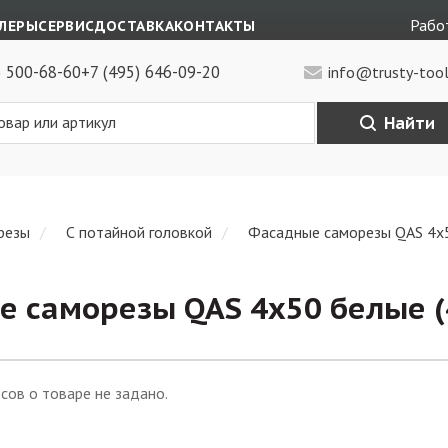
Работ
ЛЕРЫ
СЕРВИС
ДОСТАВКА
КОНТАКТЫ
) 500-68-60
+7 (495) 646-09-20
info@trusty-tool
Найти
резы
С потайной головкой
Фасадные саморезы QAS 4х5
 саморезы QAS 4х50 белые (
сов о товаре не задано.