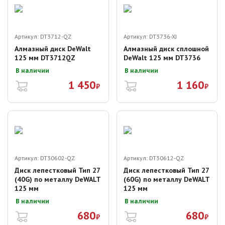
Артикул:
DT3712-QZ
Артикул:
DT3736-XJ
Алмазный диск DeWalt
Алмазный диск сплошной
125 мм DT3712QZ
DeWalt 125 мм DT3736
В наличии
В наличии
1 450
1 160
₽
₽
Артикул:
DT30602-QZ
Артикул:
DT30612-QZ
Диск лепестковый Тип 27
Диск лепестковый Тип 27
(40G) по металлу DeWALT
(60G) по металлу DeWALT
125 мм
125 мм
В наличии
В наличии
680
680
₽
₽