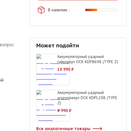
В наличии
 вопрос
Может подойти
Аккумуляторный ударный
гайковёрт DCK KDPB698 (TYPE Z)
10 990
₽
м
ой
Аккумуляторный ударный
шуруповерт DCK KDPL208 (TYPE
Z)
8 990
₽
Все аналогичные товары