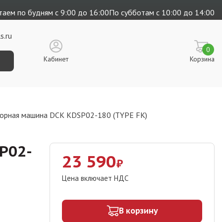
аем по будням с 9:00 до 16:00
По субботам с 10:00 до 14:00
s.ru
0
Кабинет
Корзина
торная машина DCK KDSP02-180 (TYPE FK)
P02-
23 590
₽
Цена включает НДС
В корзину