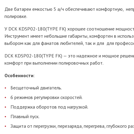
Две батареи емкостью 5 а/ч обеспечивают комфортную, неп
полировке.
У DCK KDSP02-180(TYPE FK) хорошее соотношение мощности,
Инструмент имеет небольшие габариты, комфортен в использ
выбором как для фанатов любителей, так и для для професс
DCK KDSP02-180(TYPE FK) — это надежное и мощное решение 
комфорт при выполнении полировочных работ.
Особенности
:
Бесщеточный двигатель.
6 режимов регулировки скоростей.
Поддержка оборотов под нагрузкой.
Плавный пуск.
Защита от перегрузки, перезаряда, перегрева, глубокого ра