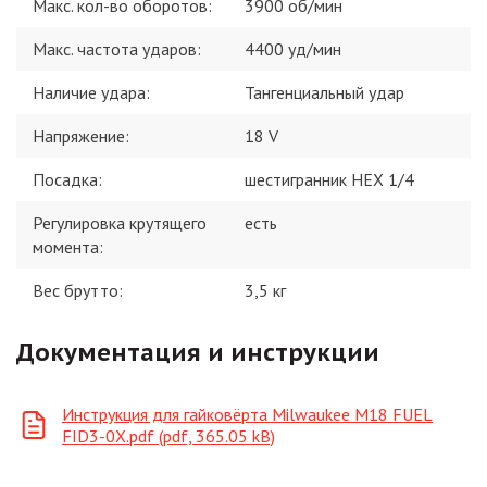
Макс. кол-во оборотов
:
3900 об/мин
Макс. частота ударов
:
4400 уд/мин
Наличие удара
:
Тангенциальный удар
Напряжение
:
18 V
Посадка
:
шестигранник HEX 1/4
Регулировка крутящего
есть
момента
:
Вес брутто:
3,5
кг
Документация и инструкции
Инструкция для гайковёрта Milwaukee M18 FUEL
FID3-0X.pdf (pdf, 365.05 kB)