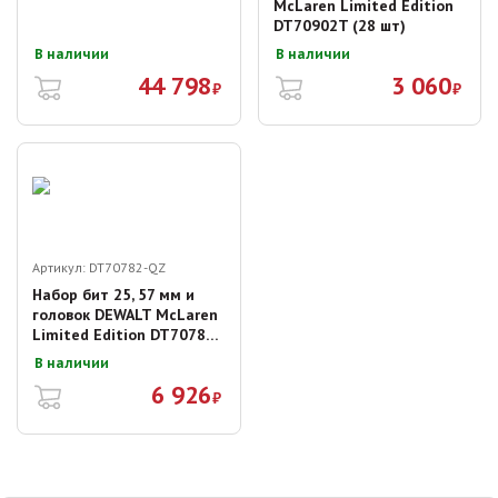
McLaren Limited Edition
DT70902T (28 шт)
В наличии
В наличии
44 798
3 060
₽
₽
Артикул:
DT70782-QZ
Набор бит 25, 57 мм и
головок DEWALT McLaren
Limited Edition DT70782-
QZ (33 шт)
В наличии
6 926
₽