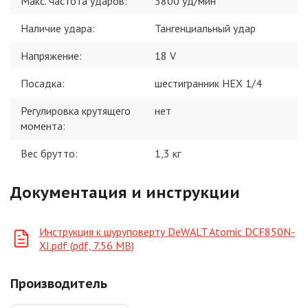
Макс. частота ударов
:
3800 уд/мин
Наличие удара
:
Тангенциальный удар
Напряжение
:
18 V
Посадка
:
шестигранник HEX 1/4
Регулировка крутящего
нет
момента
:
Вес брутто:
1,3
кг
Документация и инструкции
Инструкция к шуруповерту DeWALT Atomic DCF850N-
XJ.pdf (pdf, 7.56 MB)
Производитель