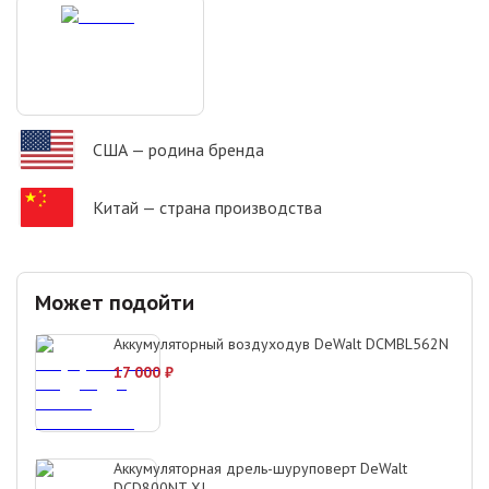
США
— родина бренда
Китай
— страна производства
Может подойти
Аккумуляторный воздуходув DeWalt DCMBL562N
17 000
₽
Аккумуляторная дрель-шуруповерт DeWalt
DCD800NT-XJ