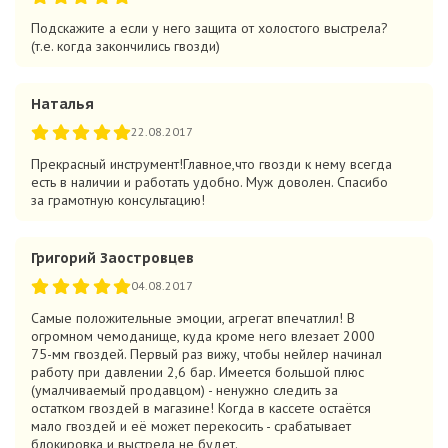
Подскажите а если у него защита от холостого выстрела?
(т.е. когда закончились гвозди)
Наталья
22.08.2017
Прекрасный инструмент!Главное,что гвозди к нему всегда
есть в наличии и работать удобно. Муж доволен. Спасибо
за грамотную консультацию!
Григорий Заостровцев
04.08.2017
Самые положительные эмоции, агрегат впечатлил! В
огромном чемоданище, куда кроме него влезает 2000
75-мм гвоздей. Первый раз вижу, чтобы нейлер начинал
работу при давлении 2,6 бар. Имеется большой плюс
(умалчиваемый продавцом) - ненужно следить за
остатком гвоздей в магазине! Когда в кассете остаётся
мало гвоздей и её может перекосить - срабатывает
блокировка и выстрела не будет.