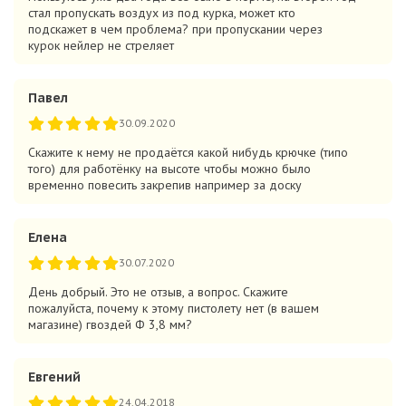
стал пропускать воздух из под курка, может кто
подскажет в чем проблема? при пропускании через
курок нейлер не стреляет
Павел
30.09.2020
Скажите к нему не продаётся какой нибудь крючке (типо
того) для работёнку на высоте чтобы можно было
временно повесить закрепив например за доску
Елена
30.07.2020
День добрый. Это не отзыв, а вопрос. Скажите
пожалуйста, почему к этому пистолету нет (в вашем
магазине) гвоздей Ф 3,8 мм?
Евгений
24.04.2018