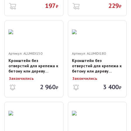
197
229
₽
₽
Артикул:
ALUMIDI150
Артикул:
ALUMIDI180
Кронштейн без
Кронштейн без
отверстий для крепежа к
отверстий для крепежа к
бетону или дереву
бетону или дереву
ALUMIDI 15cм
ALUMIDI 18cм
Закончились
Закончились
2 960
3 400
₽
₽