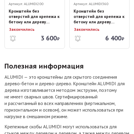
Артикул:
ALUMIDI200
Артикул:
ALUMIDI360
Кронштейн без
Кронштейн без
отверстий для крепежа к
отверстий для крепежа к
бетону или дереву
бетону или дереву
ALUMIDI 20cм
ALUMIDI 36cм
Закончились
Закончились
3 600
6 400
₽
₽
Полезная информация
ALUMIDI — это кронштейны для скрытого соединения
дерево-бетон и дерево-дерево. Кронштейн ALUMIDI для
дерева изготавливается методом экструзии, поэтому
не имеет сварных швов. Сертифицированный
и рассчитанный во всех направлениях (вертикальном,
горизонтальном и осевом), он может использоваться при
нагрузке в смешанном режиме.
Крепежные скобы ALUMIDI могут использоваться для
стыков между деревом и деревом, а также между деревом