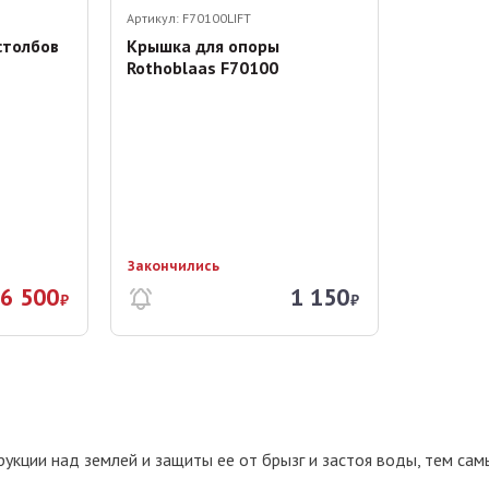
Артикул:
F70100LIFT
столбов
Крышка для опоры
Rothoblaas F70100
Закончились
6 500
1 150
₽
₽
укции над землей и защиты ее от брызг и застоя воды, тем са