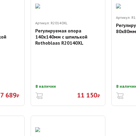
Артикул:
R1
Артикул:
R20140XL
Регулир
а
Регулируемая опора
80х80мм
кой
140х140мм с шпилькой
Rothoblaas R20140XL
В наличии
В наличи
7 689
11 150
₽
₽