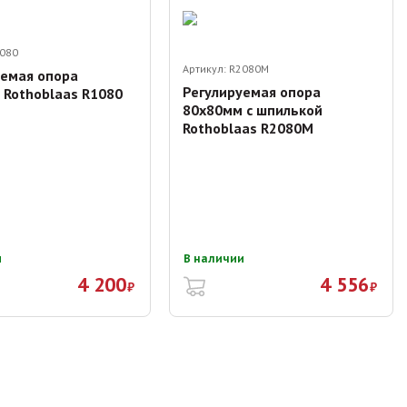
080
Артикул:
R2080M
уемая опора
Регулируемая опора
 Rothoblaas R1080
80х80мм с шпилькой
Rothoblaas R2080M
и
В наличии
4 200
4 556
₽
₽