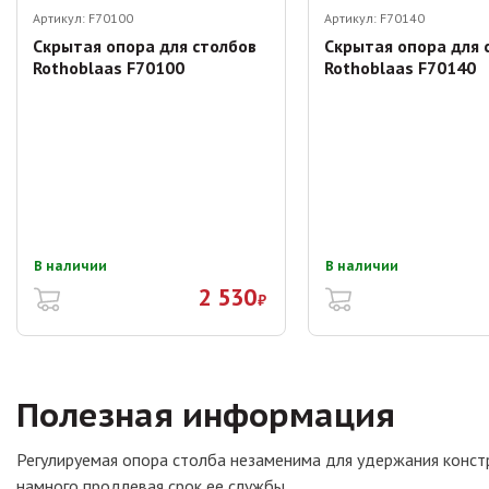
Артикул:
F70100
Артикул:
F70140
Скрытая опора для столбов
Скрытая опора для 
Rothoblaas F70100
Rothoblaas F70140
В наличии
В наличии
2 530
₽
Полезная информация
Регулируемая опора столба незаменима для удержания констр
намного продлевая срок ее службы.