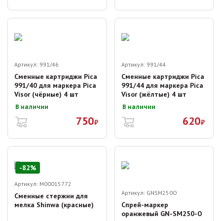
Артикул:
991/46
Артикул:
991/44
Сменные картриджи Pica
Сменные картриджи Pica
991/40 для маркера Pica
991/44 для маркера Pica
Visor (чёрные) 4 шт
Visor (жёлтые) 4 шт
В наличии
В наличии
750
620
₽
₽
-
82
%
Артикул:
M00015772
Артикул:
GNSM250O
Сменные стержни для
мелка Shinwa (красные)
Спрей-маркер
оранжевый GN-SM250-O