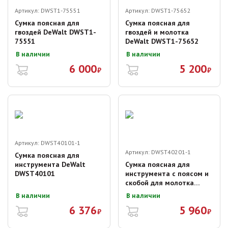
Артикул:
DWST1-75551
Артикул:
DWST1-75652
Сумка поясная для
Сумка поясная для
гвоздей DeWalt DWST1-
гвоздей и молотка
75551
DeWalt DWST1-75652
В наличии
В наличии
6 000
5 200
₽
₽
Артикул:
DWST40101-1
Артикул:
DWST40201-1
Сумка поясная для
инструмента DeWalt
Сумка поясная для
DWST40101
инструмента с поясом и
скобой для молотка
DeWalt DWST40201-1
В наличии
В наличии
6 376
5 960
₽
₽