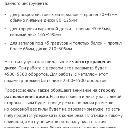
данного инструмента:
для раскроя листовых материалов — пропил 20−45мм,
обычно пильные диски 80−125мм
для торцовки каркасной доски — пропил 45−65мм,
пильный диск 165−190мм
для запилов под 45 градусов и толстых балок — пропил
более 65мм, диски 210−305мм
Не стоит упускать из вида так же
частоту вращения
диска
. При работе с деревом этот параметр будет
4500−5500 оборотов. Для работы с металлом этот
параметр должен быть ниже 2500−3500 оборотов.
Профессионалы также обращают внимание на
сторону
расположения диска
. Если вы правша и диск у вас с левой
стороны — вам будет проще резать по линии разметки,
но основной вес пилы будет на отрезаемом куске, то есть
пилу придется удерживать в конце реза. Плотники к такому
привыкли, а вот у новичков по-началу пила с таким
расположением диска будет оставлять в конце «щепку».