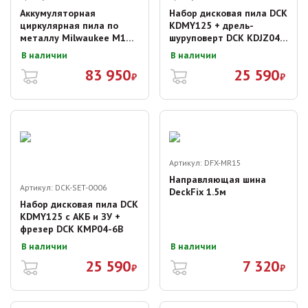
Аккумуляторная
Набор дисковая пила DCK
циркулярная пила по
KDMY125 + дрель-
металлу Milwaukee M18
шуруповерт DCK KDJZ04-
FMCS-502X
13
В наличии
В наличии
83 950
25 590
₽
₽
Артикул:
DFX-MR15
Направляющая шина
Артикул:
DCK-SET-0006
DeckFix 1.5м
Набор дисковая пила DCK
KDMY125 с АКБ и ЗУ +
фрезер DCK KMP04-6B
В наличии
В наличии
25 590
7 320
₽
₽