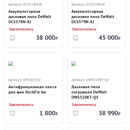
Артикул:
DCS578N-XJ
Артикул:
DCS579N-XJ
Аккумуляторная
Аккумуляторная
дисковая пила DeWalt
дисковая пила DeWalt
DCS578N-XJ
DCS579N-XJ
Закончились
Закончились
38 000
45 000
₽
₽
Артикул:
DFX-AST60
Артикул:
DWS520KT-QS
Антифрикционная лента
Дисковая пила
для шин DeckFix 6м
погружная DeWalt
DWS520KT-QS
Закончились
Закончились
1 800
58 990
₽
₽