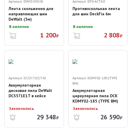
Артикул:
DWS5030-XJ
Артикул:
DFX-ACT60
Лента скольжения для
Противоскольная лента
направляющих шин
для шин DeckFix 6м
DeWalt (5м)
В наличии
В наличии
1 200
2 808
₽
₽
Артикул:
DCS571E1T-XJ
Артикул:
KDMY02-185(TYPE
BM)
Аккумуляторная
дисковая пила DeWalt
Аккумуляторная
DCS571E1T в кейсе
циркулярная пила DCK
KDMY02-185 (TYPE BM)
Закончились
Закончились
29 348
26 590
₽
₽