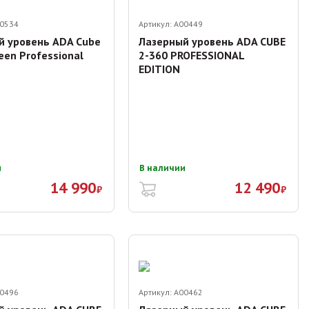
0534
Артикул:
A00449
й уровень ADA Cube
Лазерный уровень ADA CUBE
een Professional
2-360 PROFESSIONAL
EDITION
и
В наличии
14 990
12 490
₽
₽
0496
Артикул:
A00462