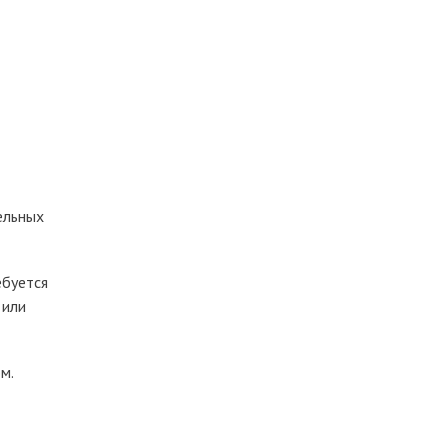
ельных
ебуется
 или
м.