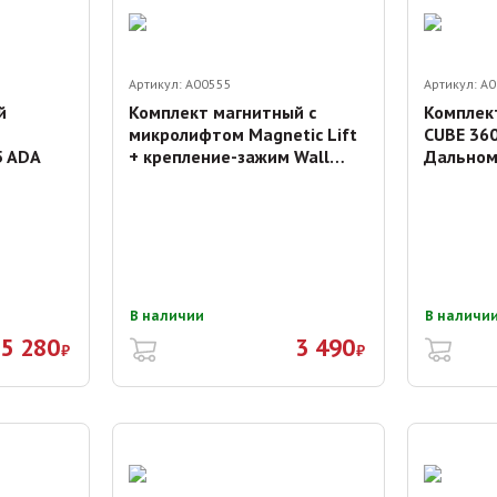
Артикул:
A00555
Артикул:
A0
й
Комплект магнитный с
Комплек
микролифтом Magnetic Lift
CUBE 36
5 ADA
+ крепление-зажим Wall
Дальном
Bracket
В наличии
В наличи
5 280
3 490
₽
₽