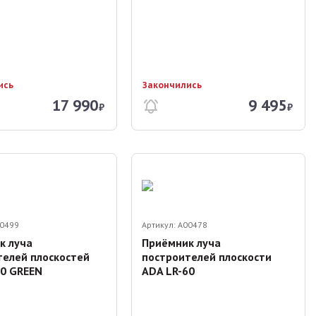
ись
Закончились
17 990
9 495
₽
₽
0499
Артикул:
A00478
к луча
Приёмник луча
телей плоскостей
построителей плоскости
60 GREEN
ADA LR-60