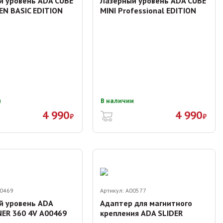
й уровень ADA CUBE
Лазерный уровень ADA CUBE
EN BASIC EDITION
MINI Professional EDITION
и
В наличии
4 990
4 990
₽
₽
0469
Артикул:
A00577
й уровень ADA
Адаптер для магнитного
NER 360 4V А00469
крепления ADA SLIDER