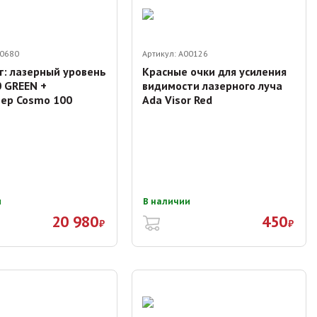
0680
Артикул:
A00126
т: лазерный уровень
Красные очки для усиления
0 GREEN +
видимости лазерного луча
ер Cosmo 100
Ada Visor Red
и
В наличии
20 980
450
₽
₽