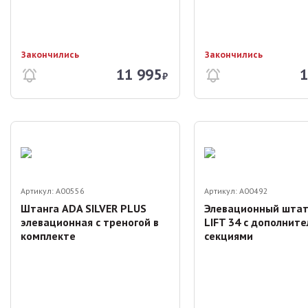
Закончились
Закончились
11 995
1
₽
Артикул:
A00556
Артикул:
A00492
Штанга ADA SILVER PLUS
Элевационный штат
элевационная с треногой в
LIFT 34 с дополнит
комплекте
секциями