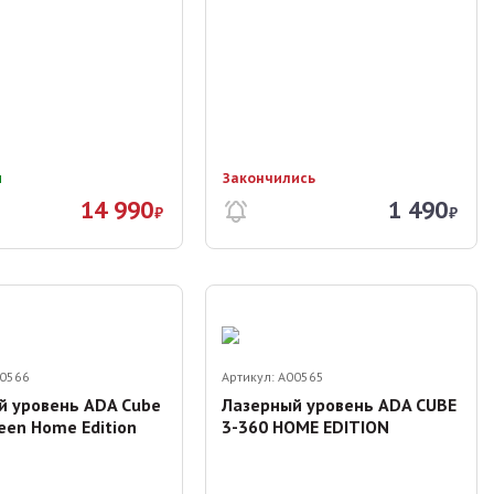
и
Закончились
14 990
1 490
₽
₽
0566
Артикул:
A00565
й уровень ADA Cube
Лазерный уровень ADA CUBE
een Home Edition
3-360 HOME EDITION