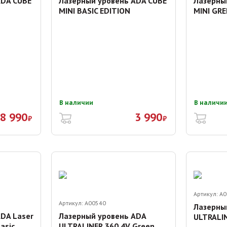
ADA CUBE
Лазерный уровень ADA CUBE
Лазерны
MINI BASIC EDITION
MINI GRE
В наличии
В наличи
8 990
3 990
₽
₽
Артикул:
A0
Артикул:
A00540
Лазерны
DA Laser
Лазерный уровень ADA
ULTRALI
asic
ULTRALINER 360 4V Green