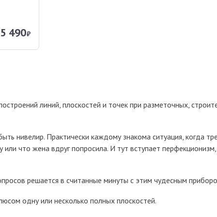
5 490
₽
 построений линий, плоскостей и точек при разметочных, строит
ыть нивелир. Практически каждому знакома ситуация, когда тр
у или что жена вдруг попросила. И тут вступает перфекционизм,
опросов решается в считанные минуты с этим чудесным приборо
люсом одну или несколько полных плоскостей.