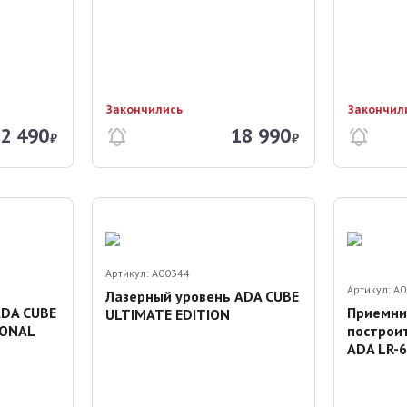
Закончились
Закончил
2 490
18 990
₽
₽
Артикул:
A00344
Артикул:
A0
Лазерный уровень ADA CUBE
ADA CUBE
Приемни
ULTIMATE EDITION
IONAL
построи
ADA LR-