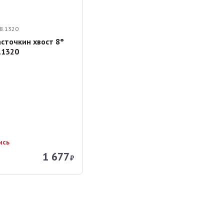
8.1320
сточкин хвост 8°
.1320
ись
1 677
₽