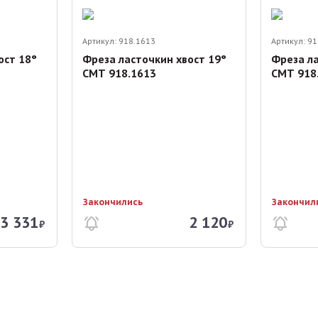
Артикул:
918.1613
Артикул:
91
ост 18°
Фреза ласточкин хвост 19°
Фреза ла
СМТ 918.1613
СМТ 918
Закончились
Закончил
3 331
2 120
₽
₽